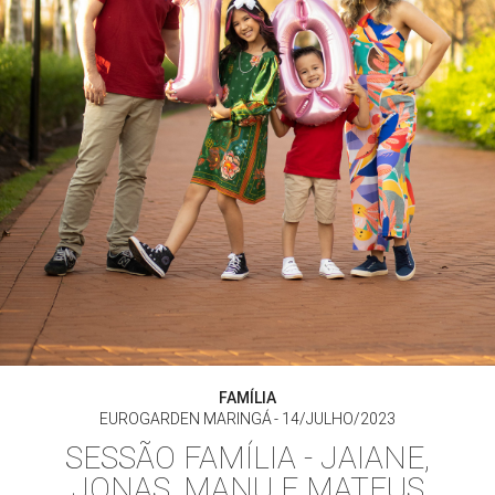
FAMÍLIA
EUROGARDEN MARINGÁ
14/JULHO/2023
SESSÃO FAMÍLIA - JAIANE,
JONAS, MANU E MATEUS