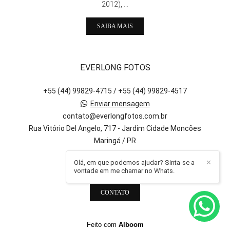
2012), ...
SAIBA MAIS
EVERLONG FOTOS
+55 (44) 99829-4715 / +55 (44) 99829-4517
Enviar mensagem
contato@everlongfotos.com.br
Rua Vitório Del Angelo, 717 - Jardim Cidade Moncões
Maringá / PR
Olá, em que podemos ajudar? Sinta-se a
✕
vontade em me chamar no Whats.
CONTATO
Feito com
Alboom