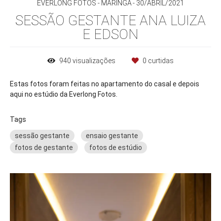
EVERLONG FOTOS - MARINGÁ
30/ABRIL/2021
SESSÃO GESTANTE ANA LUIZA
E EDSON
940
visualizações
0
curtidas
Estas fotos foram feitas no apartamento do casal e depois
aqui no estúdio da Everlong Fotos.
Tags
sessão gestante
ensaio gestante
fotos de gestante
fotos de estúdio