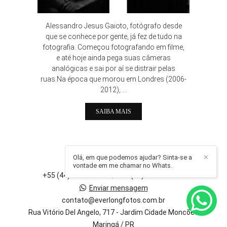
Alessandro Jesus Gaioto, fotógrafo desde
que se conhece por gente, já fez de tudo na
fotografia. Começou fotografando em filme,
e até hoje ainda pega suas câmeras
analógicas e sai por aí se distrair pelas
ruas.Na época que morou em Londres (2006-
2012), ...
SAIBA MAIS
EVERLONG FOTOS
Olá, em que podemos ajudar? Sinta-se a
✕
vontade em me chamar no Whats.
+55 (44) 99829-4715 / +55 (44) 99829-4517
Enviar mensagem
contato@everlongfotos.com.br
Rua Vitório Del Angelo, 717 - Jardim Cidade Moncões
Maringá / PR